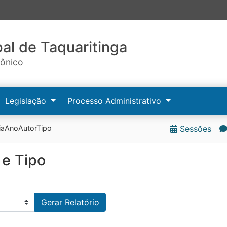
al de Taquaritinga
rônico
Legislação
Processo Administrativo
iaAnoAutorTipo
Sessões
 e Tipo