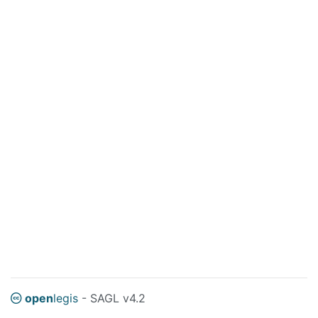
open
legis
- SAGL v4.2