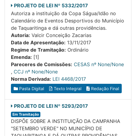
PROJETO DE LEI Nº 5332/2017
Autoriza a instituição da Copa Ságua/Idão no
Calendário de Eventos Desportivos do Município
de Taquaritinga e dá outras providências.
Autoria:
Valcir Conceição Zacarias
Data de Apresentação:
13/11/2017
Regime de Tramitação:
Ordinário
Emenda:
[1]
Pareceres de Comissões:
CESAS nº None/None
,
CCJ nº None/None
Norma Derivada:
LEI 4468/2017
Pasta Digital
Texto Integral
Redação Final
PROJETO DE LEI Nº 5293/2017
Em Tramitação
DISPÕE SOBRE A INSTITUIÇÃO DA CAMPANHA
"SETEMBRO VERDE" NO MUNICÍPIO DE
TAQUARITINGA E DÁ OUTRAS PROVIDÊNCIAS.